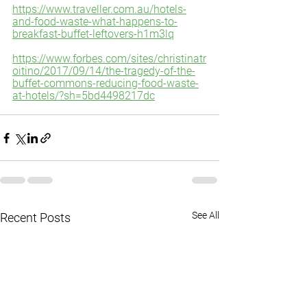
https://www.traveller.com.au/hotels-
and-food-waste-what-happens-to-
breakfast-buffet-leftovers-h1m3lq
https://www.forbes.com/sites/christinatr
oitino/2017/09/14/the-tragedy-of-the-
buffet-commons-reducing-food-waste-
at-hotels/?sh=5bd4498217dc
See All
Recent Posts