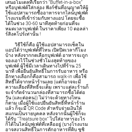
เสนอโมเดลที่เรียกว่า “Buffet-in-a-box” 
หรือบุฟเฟ่ต์ใส่กล่อง ฟังก์ชั่นที่อนุญาตให้ผู้
ใช้แอปสามารถซื้ออาหารจากไลน์บุฟเฟ่ต์
โรงแรมที่เข้าร่วมกับทางแอป โดยจะซื้อ
ได้ในช่วง 30-60 นาทีสุดท้ายก่อนที่จะ
หมดเวลาบุฟเฟ่ต์ ในราคาเพียง 10 ดอลล่า
ร์สิงคโปร์เท่านั้น !
        วิธีใช้ก็คือ ผู้ใช้แอปสามารถเช็คใน
แอปได้ว่าบุฟเฟ่ต์ที่ไหน เปิดปิดเวลากี่โมง
บ้าง หลังจากกดเลือกบุฟเฟ่ต์ อาหารจะถูก
จองเอาไว้ในช่วงชั่วโมงสุดท้ายของ
บุฟเฟ่ต์ ผู้ใช้มีเวลาเดินทางไปที่ร้าน 25 
นาที เพื่อยืนยันสิทธิ์ในการรับอาหาร หรือ
อีกทางเลือกก็คือสามารถ walk-in เพื่อใช้
สิทธิ์ได้จากหน้าร้านเลย (แต่ก็อาจจะมี
ความเสี่ยงที่สิทธิ์จะเต็ม เพราะแต่ละร้านก็
จะจำกัดจำนวนกล่องที่สามารถซื้อได้ต่อ
วัน (และต่อคน)) ไม่ว่าจะด้วยทางไหน
ก็ตาม เมื่อผู้ใช้แอปยืนยันสิทธิ์ที่หน้าร้าน
แล้ว ก็จะมี QR Code สำหรับจ่ายเงินให้
สแกนเป็นรายบุคคล หลังจากนั้นผู้ใช้ก็จะ
ได้รับ “Treatsure box” ไปใส่อาหารอะไร
ก็ได้ในไลน์บุฟเฟ่ต์ที่เหลืออยู่ (บางโรงแรม
อาจสงวนสิทธิ์ในการตักอาหารที่ดิบ ซูชิ 