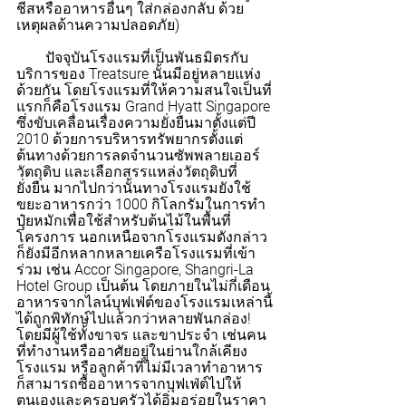
ชีสหรืออาหารอื่นๆ ใส่กล่องกลับ ด้วย
เหตุผลด้านความปลอดภัย)
        ปัจจุบันโรงแรมที่เป็นพันธมิตรกับ
บริการของ Treatsure นั้นมีอยู่หลายแห่ง
ด้วยกัน โดยโรงแรมที่ให้ความสนใจเป็นที่
แรกก็คือโรงแรม Grand Hyatt Singapore 
ซึ่งขับเคลื่อนเรื่องความยั่งยืนมาตั้งแต่ปี 
2010 ด้วยการบริหารทรัพยากรตั้งแต่
ต้นทางด้วยการลดจำนวนซัพพลายเออร์
วัตถุดิบ และเลือกสรรแหล่งวัตถุดิบที่
ยั่งยืน มากไปกว่านั้นทางโรงแรมยังใช้
ขยะอาหารกว่า 1000 กิโลกรัมในการทำ
ปุ๋ยหมักเพื่อใช้สำหรับต้นไม้ในพื้นที่
โครงการ นอกเหนือจากโรงแรมดังกล่าว
ก็ยังมีอีกหลากหลายเครือโรงแรมที่เข้า
ร่วม เช่น Accor Singapore, Shangri-La 
Hotel Group เป็นต้น โดยภายในไม่กี่เดือน
อาหารจากไลน์บุฟเฟ่ต์ของโรงแรมเหล่านี้
ได้ถูกพิทักษ์ไปแล้วกว่าหลายพันกล่อง! 
โดยมีผู้ใช้ทั้งขาจร และขาประจำ เช่นคน
ที่ทำงานหรืออาศัยอยู่ในย่านใกล้เคียง
โรงแรม หรือลูกค้าที่ไม่มีเวลาทำอาหาร 
ก็สามารถซื้ออาหารจากบุฟเฟ่ต์ไปให้
ตนเองและครอบครัวได้อิ่มอร่อยในราคา