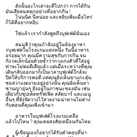
        ดังนั้นอะไรเล่าจะดีไปกว่า การได้กิน
มันเสียหมดทุกอย่างที่อยากกิน !
        โน่นนิด นี่หน่อย และหยิบเพิ่มเมื่อไหร่
ก็ได้ที่อยากหยิบ
        ใช่แล้ว เรากำลังพูดถึงบุฟเฟ่ต์นั่นเอง
        สมมุติว่าคุณกำลังอยู่ในห้องอาหา
รบุฟเฟต่ในโรงแรมแห่งหนึ่ง วันนี้อาหาร
อร่อยมาก คุณมีความสุขกับการกิน จน
กังวลเล็กน้อยด้วยซ้ำว่ากางเกงตัวที่ใส่อยู่
ท่าจะไม่พอดีเสียแล้ว แต่เมื่อระหว่างที่คุณ
เดินกลับออกมาก็เป็นเวลาบุฟเฟ่ต์ใกล้จะ
ปิดให้บริการพอดี แต่คุณยังเห็นขาแกะตุ๋น
ซอสวางงดงามอยู่อย่างนั้น คุณยังเห็นลา
ซานญ่าอุ่นๆ ยังอยู่ในภาชนะของมัน เช่น
เดียวกับซุปเห็ดทรัฟเฟิล สลัดบาร์ และเมนู
อื่นๆ ที่ยังจัดวางไว้สวยงามน่าทานไม่ต่าง
กับตอนที่คุณเพิ่งเข้ามา
        อาหารในบุฟเฟ่ต์โรงแรมเหลือ
แล้วไปไหน ? คุณเคยสงสัยเหมือนกันไหม
        ผู้เขียนเองก็อยากได้รับคำตอบที่น่า