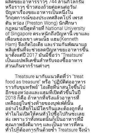
ผลิตขยะอาหารราวๆ 744 ล้านกิโลกรัม 
หรือราวๆ ข้าวสองถ้วยต่อคนต่อวัน! 
ปัญหาเรื่องขยะอาหารเป็นหนึ่งใน
วิกฤตการณ์ของประเทศสิงคโปร์ เพรส
ตัน หว่อง (Preston Wong) นักศึกษา
กฎหมายปีสุดท้ายที่ National University 
of Singapore ตระหนักถึงปัญหานี้ เขาและ
เพื่อนของเขา เคนเน็ธ แฮม(Kenneth 
Ham) จึงเกิดไอเดีย และร่วมกันพัฒนาแอ
พลิเคชั่นที่จะช่วยลดปัญหาขยะอาหารขึ้น
มาตั้งแต่ปี 2017 มันมีชื่อว่า “Treatsure” 
เป็นแอปพลิเคชั่นสำหรับจองซื้ออาหาร
ส่วนเกินจากร้านต่างๆ
        Treatsure มากับแนวคิดที่ว่า “treat 
food as treasure” หรือ “ปฏิบัติต่ออาหาร
ราวกับขุมทรัพย์” ไอเดียที่น่าสนใจขึ้นไป
อีกของหว่องและแฮมที่เปิดตัวขึ้นในปี 
2018 ก็คือ ถ้าหากที่จริงแล้วอาหารที่
เหลืออยู่ในช่วงท้ายของบุฟเฟ่ต์นั้น 
อย่างไรเสียก็ไม่มีใครกินและต้องถูกทิ้ง 
ทำไมไม่เปิดให้คนทั่วไปซื้อไปกินซะเลย
ล่ะ เพราะว่าทั้งหมดนั้นก็เป็นอาหารที่มี
คุณภาพยังดีมากๆ และเป็นอาหารที่คน
ทั่วไปก็ต้องการกินด้วยซ้ำ Treatsure จึงนำ