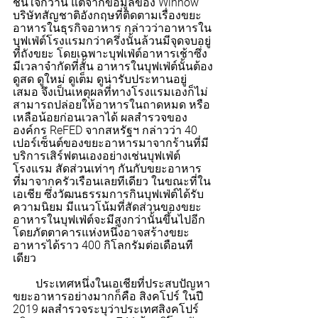
ชื่นใจกว่านี้ แต่จากข้อมูลของ Winnow 
บริษัทสัญชาติอังกฤษที่ติดตามเรื่องขยะ
อาหารในธุรกิจอาหาร กล่าวว่าอาหารใน
บุฟเฟ่ต์โรงแรมกว่าครึ่งนั้นล้วนมีจุดจบอยู่
ที่ถังขยะ โดยเฉพาะบุฟเฟ่ต์อาหารเช้าซึ่ง
มีเวลาจำกัดที่สั้น อาหารในบุฟเฟ่ต์นั้นต้อง
ดูสด ดูใหม่ ดูเต็ม ดูน่ารับประทานอยู่
เสมอ จึงเป็นเหตุผลที่ทางโรงแรมเองก็ไม่
สามารถปล่อยให้อาหารในถาดหมด หรือ
เหลือน้อยก่อนเวลาได้ ผลสำรวจของ
องค์กร ReFED จากสหรัฐฯ กล่าวว่า 40 
เปอร์เซ็นต์ของขยะอาหารมาจากร้านที่มี
บริการเสิร์ฟตนเองอย่างเช่นบุฟเฟ่ต์
โรงแรม สัดส่วนเท่าๆ กันกับขยะอาหาร
ที่มาจากครัวเรือนเลยทีเดียว ในขณะที่ใน
เอเชีย ซึ่งวัฒนธรรมการกินบุฟเฟ่ต์ได้รับ
ความนิยม มีแนวโน้มที่สัดส่วนของขยะ
อาหารในบุฟเฟ่ต์จะมีสูงกว่านั้นขึ้นไปอีก 
โดยภัตตาคารแห่งหนึ่งอาจสร้างขยะ
อาหารได้ราว 400 กิโลกรัมต่อเดือนที
เดียว
        ประเทศหนึ่งในเอเชียที่ประสบปัญหา
ขยะอาหารอย่างมากก็คือ สิงคโปร์ ในปี 
2019 ผลสำรวจระบุว่าประเทศสิงคโปร์