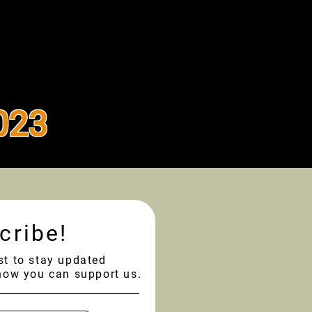
023
cribe!
ist to stay updated
how you can support us.