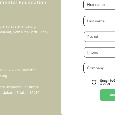
nmental Foundation
olarsofsustenance.org
manat, Pom Prap Sattru Phai,
11-8802-2505 (Jakarta)
e.org
ฉันยอมรับ
เงื่อนไข
ota Denpasar, Bali 80228
r, Jakarta Selatan 12410
สมั