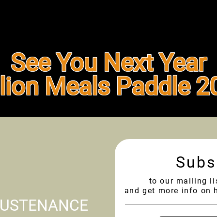
See You Next Year
llion Meals Paddle 2
Subs
to our mailing l
and get more info on 
SUSTENANCE